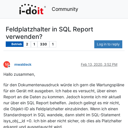
Community
Feldplatzhalter in SQL Report
verwenden?
2
1
330
1
Log in to reply
Betrieb
M
mwaldeck
Feb 13, 2020, 3:52 PM
Offline
Hallo zusammen,
für den Dokumentenausdruck würde ich gern die Wartungspläne
für ein Gerät mit ausgeben. Ich habe es versucht, über einen
Report an die Daten zu kommen. Jedoch konnte ich mir aktuell
nur über ein SQL Report behelfen. Jedoch gelingt es mir nicht,
die Objekt-ID als Feldplatzhalter einzubinden. Wenn ich einen
Standardreport in SQL wandele, dann steht im SQL-Statement
isys_obj__id =0. Ich bin aber nicht sicher, ob dies als Platzhalter
erkannt und ausgetauscht wird.