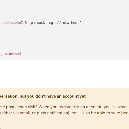
run
/php/p
hp7.
3
-fpm.sock|fcgi:
//l
ocalhost
"

onversation, but you don't have an account yet.
same posts each visit? When you register for an account, you'll alwa
(either via email, or push notification). You'll also be able to save