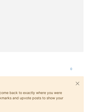
0
ys come back to exactly where you were
 bookmarks and upvote posts to show your