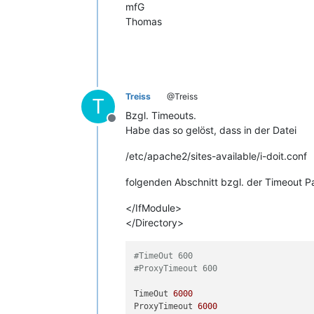
mfG
Thomas
Treiss
@Treiss
T
Bzgl. Timeouts.
Offline
Habe das so gelöst, dass in der Datei
/etc/apache2/sites-available/i-doit.conf
folgenden Abschnitt bzgl. der Timeout 
</IfModule>
</Directory>
#TimeOut 600
#ProxyTimeout 600
TimeOut 
6000
ProxyTimeout 
6000