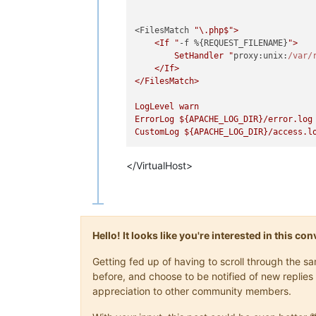
<FilesMatch 
"\.php$">

    <If "
-f %{REQUEST_FILENAME}
">

        SetHandler "
proxy:unix:
/var/
    </If>

</FilesMatch>

LogLevel warn

ErrorLog 
${APACHE_LOG_DIR}
/error.log

CustomLog 
${APACHE_LOG_DIR}
</VirtualHost>
Hello! It looks like you're interested in this c
Getting fed up of having to scroll through the 
before, and choose to be notified of new replies 
appreciation to other community members.