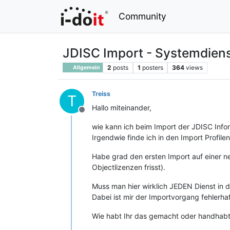
Community
JDISC Import - Systemdiens
2
posts
1
posters
364
views
Allgemein
Treiss
T
Hallo miteinander,
Offline
wie kann ich beim Import der JDISC Infor
Irgendwie finde ich in den Import Profile
Habe grad den ersten Import auf einer ne
Objectlizenzen frisst).
Muss man hier wirklich JEDEN Dienst in d
Dabei ist mir der Importvorgang fehlerh
Wie habt Ihr das gemacht oder handhab