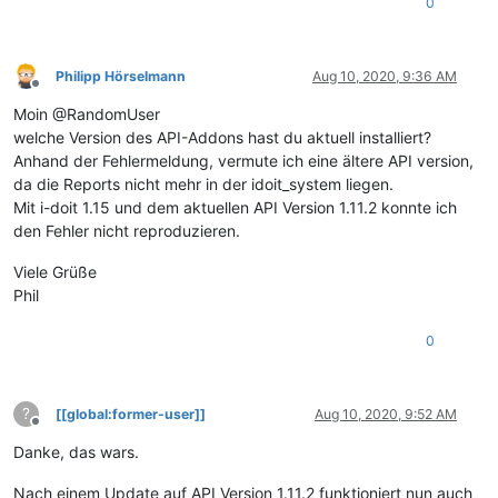
0
Philipp Hörselmann
Aug 10, 2020, 9:36 AM
Offline
Moin @RandomUser
welche Version des API-Addons hast du aktuell installiert?
Anhand der Fehlermeldung, vermute ich eine ältere API version,
da die Reports nicht mehr in der idoit_system liegen.
Mit i-doit 1.15 und dem aktuellen API Version 1.11.2 konnte ich
den Fehler nicht reproduzieren.
Viele Grüße
Phil
0
?
[[global:former-user]]
Aug 10, 2020, 9:52 AM
Offline
Danke, das wars.
Nach einem Update auf API Version 1.11.2 funktioniert nun auch