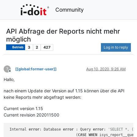
Community
API Abfrage der Reports nicht mehr
möglich
3
2
427
Log in to reply
Betrieb
?
[[global:former-user]]
Aug 10, 2020, 9:26 AM
Offline
Hallo,
nach einem Update der Version auf 1.15 können über die API
keine Reports mehr abgefragt werden:
Current version 1.15
Current revision 202011500
 Internal 
error
: Database 
error
 : Query 
error
: 
'SELECT *, (C
				(
CASE
WHEN
 isys_report__quer