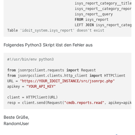
				isys_report_category__title 
				isys_report__category_report,

				isys_report__query

FROM
 isys_report

				LEFT 
JOIN
 isys_report_catego
Table 
'idoit_system.isys_report' doesn't exist
Folgendes Python3 Skript löst den Fehler aus
#!/usr/bin/env python3
from
 jsonrpcclient.requests 
import
from
 jsonrpcclient.clients.http_client 
import
 HTTPClient

URL = 
"https://YOUR_IDOIT_INSTANCE/src/jsonrpc.php"
apikey = 
"YOUR_API_KEY"
client = HTTPClient(URL)

resp = client.send(Request(
"cmdb.reports.read"
, apikey=apike
Beste Grüße,
RandomUser