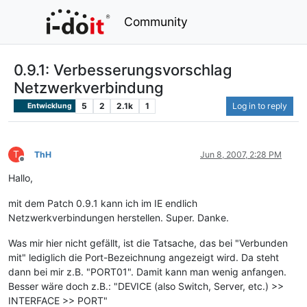
Community
0.9.1: Verbesserungsvorschlag
Netzwerkverbindung
5
2
2.1k
1
Log in to reply
Entwicklung
T
ThH
Jun 8, 2007, 2:28 PM
Offline
Hallo,
mit dem Patch 0.9.1 kann ich im IE endlich
Netzwerkverbindungen herstellen. Super. Danke.
Was mir hier nicht gefällt, ist die Tatsache, das bei "Verbunden
mit" lediglich die Port-Bezeichnung angezeigt wird. Da steht
dann bei mir z.B. "PORT01". Damit kann man wenig anfangen.
Besser wäre doch z.B.: "DEVICE (also Switch, Server, etc.) >>
INTERFACE >> PORT"