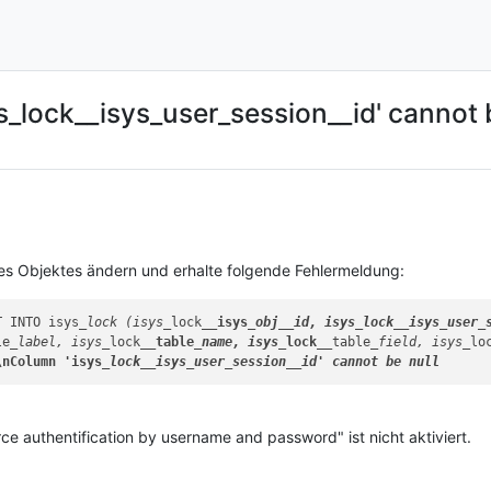
s_lock__isys_user_session__id' cannot 
nes Objektes ändern und erhalte folgende Fehlermeldung:
T INTO isys
_lock (isys_
lock
__isys
_obj
__id, isys
_lock
__isys
_user_
le
_label, isys_
lock
__table
_name, isys_
lock__
table
_field, isys_
lo
\nColumn 'isys
_lock
__isys
_user_
session__
rce authentification by username and password" ist nicht aktiviert.