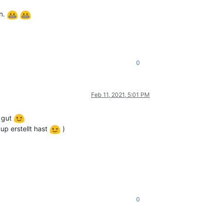
en.
0
Feb 11, 2021, 5:01 PM
e gut
p erstellt hast
)
0