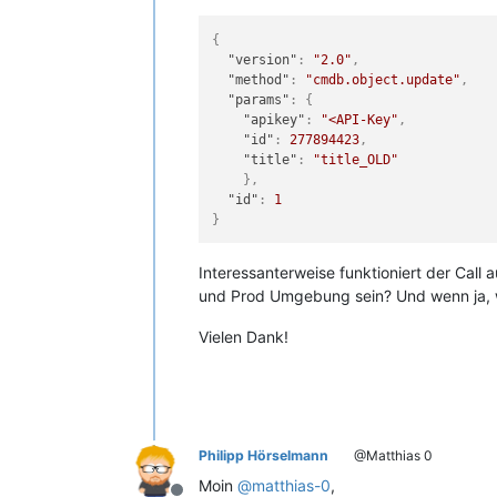
{
"version"
:
"2.0"
,
"method"
:
"cmdb.object.update"
,
"params"
:
{
"apikey"
:
"<API-Key"
,
"id"
:
277894423
,
"title"
:
"title_OLD"
}
,
"id"
:
1
}
Interessanterweise funktioniert der Call
und Prod Umgebung sein? Und wenn ja, w
Vielen Dank!
Philipp Hörselmann
@Matthias 0
Moin
@
matthias-0
,