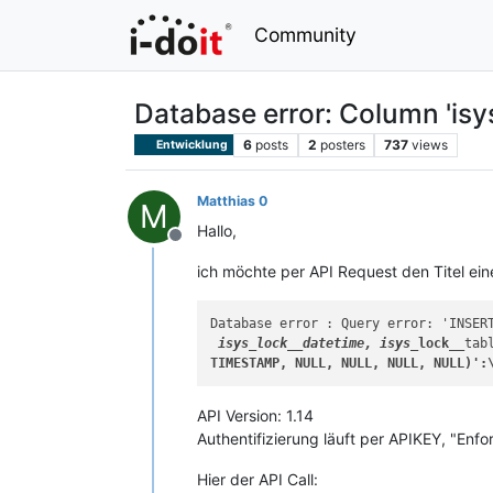
Community
Database error: Column 'isy
6
posts
2
posters
737
views
Entwicklung
Matthias 0
M
Hallo,
Offline
ich möchte per API Request den Titel ei
Database error : Query error: 'INSER
 isys_
lock__
datetime, isys_
lock__
tab
TIMESTAMP, NULL, NULL, NULL, NULL)':
API Version: 1.14
Authentifizierung läuft per APIKEY, "Enfo
Hier der API Call: