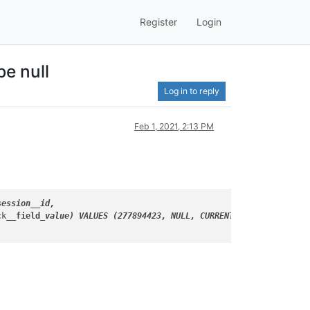
Register
Login
be null
Log in to reply
Feb 1, 2021, 2:13 PM
session__
id,

ck
__field
_value) VALUES (277894423, NULL, CURRENT_