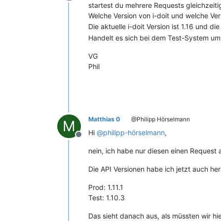
Offline
startest du mehrere Requests gleichzeiti
Welche Version von i-doit und welche Ve
Die aktuelle i-doit Version ist 1.16 und die
Handelt es sich bei dem Test-System um
VG
Phil
Matthias 0
@Philipp Hörselmann
M
Hi
@
philipp-hörselmann
,
Offline
nein, ich habe nur diesen einen Request 
Die API Versionen habe ich jetzt auch h
Prod: 1.11.1
Test: 1.10.3
Das sieht danach aus, als müssten wir hie