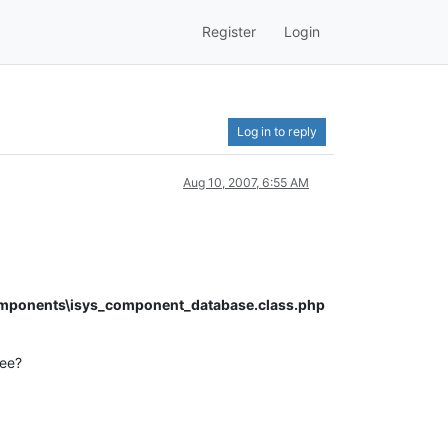
Register
Login
Log in to reply
Aug 10, 2007, 6:55 AM
s\components\isys_component_database.class.php
dee?