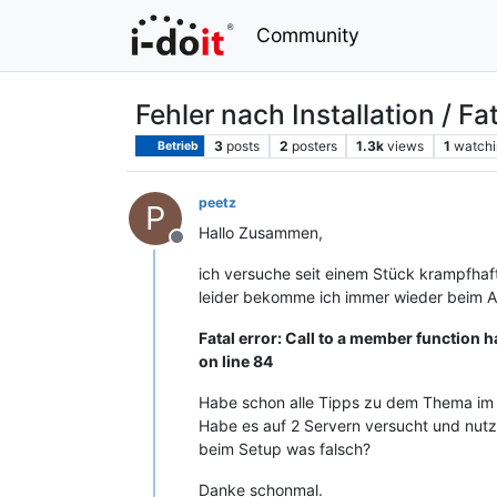
Community
Fehler nach Installation / Fat
3
posts
2
posters
1.3k
views
1
watchi
Betrieb
peetz
P
Hallo Zusammen,
Offline
ich versuche seit einem Stück krampfha
leider bekomme ich immer wieder beim A
Fatal error: Call to a member functio
on line 84
Habe schon alle Tipps zu dem Thema im Fo
Habe es auf 2 Servern versucht und nut
beim Setup was falsch?
Danke schonmal.