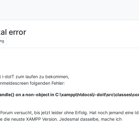
al error
ng
ft i-doIT zum laufen zu bekommen,
nmeldescreen folgenden Fehler:
n handle() on a non-object in C:\xampp\htdocs\i-doit\src\classe
rum versucht, bis jetzt leider ohne Erfolg. Hat noch jemand eine I
ze die neuste XAMPP Version. Jedesmal dasselbe, mache ich