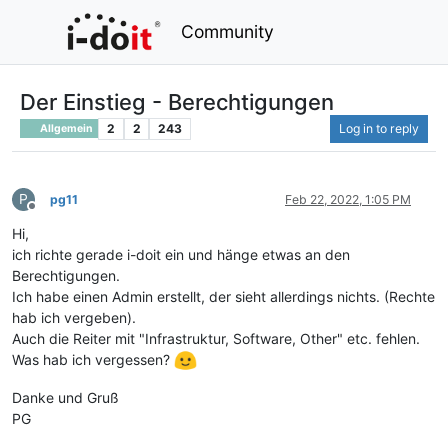
Community
Der Einstieg - Berechtigungen
2
2
243
Log in to reply
Allgemein
P
pg11
Feb 22, 2022, 1:05 PM
Offline
Hi,
ich richte gerade i-doit ein und hänge etwas an den
Berechtigungen.
Ich habe einen Admin erstellt, der sieht allerdings nichts. (Rechte
hab ich vergeben).
Auch die Reiter mit "Infrastruktur, Software, Other" etc. fehlen.
Was hab ich vergessen?
Danke und Gruß
PG