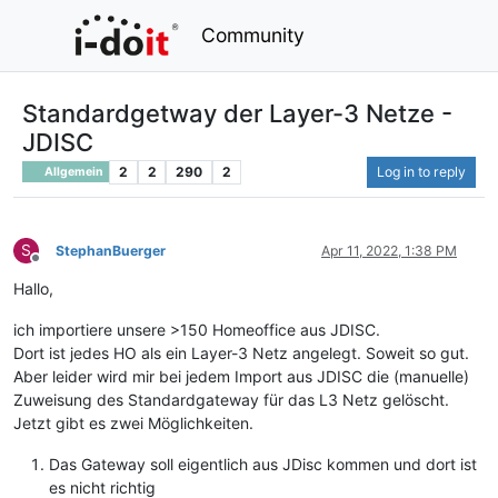
Community
Standardgetway der Layer-3 Netze -
JDISC
2
2
290
2
Log in to reply
Allgemein
S
StephanBuerger
Apr 11, 2022, 1:38 PM
Offline
Hallo,
ich importiere unsere >150 Homeoffice aus JDISC.
Dort ist jedes HO als ein Layer-3 Netz angelegt. Soweit so gut.
Aber leider wird mir bei jedem Import aus JDISC die (manuelle)
Zuweisung des Standardgateway für das L3 Netz gelöscht.
Jetzt gibt es zwei Möglichkeiten.
Das Gateway soll eigentlich aus JDisc kommen und dort ist
es nicht richtig