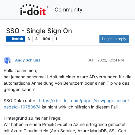
Community
SSO - Single Sign On
3
3
904
1
Log in to reply
Betrieb
Andy Schlünz
Jul 1, 2022, 12:24 PM
Offline
Hallo zusammen,
hat jemand schonmal I-doit mit einer Azure AD verbunden für die
automatische Anmeldung von Benutzern oder einen Tip wie das
gelingen kann ?
SSO Doku unter :
https://kb.i-doit.com/pages/viewpage.action?
pageId=10780674
ist nicht wirklich hilfreich in diesem Fall.
Hintergrund zu meiner Frage:
Wir haben in einem Projekt i-doit in Azure erfolgreich gehostet
mit Azure Cloudmitteln (App Service, Azure MariaDB, SSL Cert