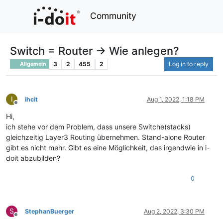
Community
Switch = Router -> Wie anlegen?
3
2
455
2
Log in to reply
Allgemein
I
ihcit
Aug 1, 2022, 1:18 PM
Offline
Hi,
ich stehe vor dem Problem, dass unsere Switche(stacks)
gleichzeitig Layer3 Routing übernehmen. Stand-alone Router
gibt es nicht mehr. Gibt es eine Möglichkeit, das irgendwie in i-
doit abzubilden?
0
S
StephanBuerger
Aug 2, 2022, 3:30 PM
Offline