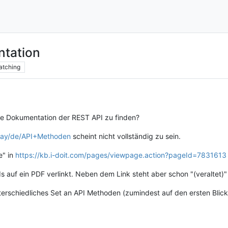
ntation
atching
dige Dokumentation der REST API zu finden?
splay/de/API+Methoden
scheint nicht vollständig zu sein.
e" in
https://kb.i-doit.com/pages/viewpage.action?pageId=7831613
s auf ein PDF verlinkt. Neben dem Link steht aber schon "(veraltet)
 unterschiedliches Set an API Methoden (zumindest auf den ersten Blick