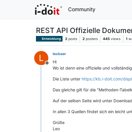
Community
REST API Offizielle Dokume
2
posts
2
posters
445
views
1
w
Entwicklung
leobaer
L
Hi
Offline
Wo ist denn eine offizielle und vollstän
Die Liste unter
https://kb.i-doit.com/di
Das gleiche gilt für die "Methoden-Tabell
Auf der selben Seite wird unter Download
In allen 3 Quellen findet sich ein leicht
Grüße
Leo