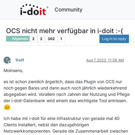
Community
OCS nicht mehr verfügbar in i-doit :-(
2
2
302
1
Log in to reply
Allgemein
T
Troff
Aug 7, 2023, 11:38 AM
Offline
Moinsens,
es ist schon ziemlich ärgerlich, dass das Plugin von OCS nur
noch gegen Bares und dann auch noch jährlich wiederkehrend
abgegeben wird. Vorallem nach Jahren der Nutzung und Pflege
der i-doit-Datenbank wird einem das wichtigste Tool entrissen.
Ich habe mir i-doit für eine Infrastruktur von gerade mal 40
Clients installiert, nebst den dazugehörigen
Netzwerkkomponenten. Gerade die Zusammenarbeit zwischen