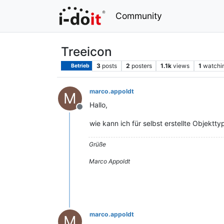
Community
Treeicon
3
posts
2
posters
1.1k
views
1
watchi
Betrieb
marco.appoldt
M
Hallo,
Offline
wie kann ich für selbst erstellte Objekt
Grüße
Marco Appoldt
marco.appoldt
M