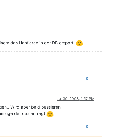
einem das Hantieren in der DB erspart.
0
Jul 30, 2008, 1:57 PM
gen.. Wird aber bald passieren
einzige der das anfragt
0