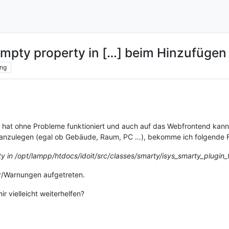
empty property in […] beim Hinzufügen
ng
Das hat ohne Probleme funktioniert und auch auf das Webfrontend kann
 anzulegen (egal ob Gebäude, Raum, PC …), bekomme ich folgende 
y in /opt/lampp/htdocs/idoit/src/classes/smarty/isys_smarty_plugin_f
er/Warnungen aufgetreten.
 vielleicht weiterhelfen?