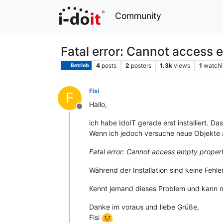
Community
Fatal error: Cannot access 
4
posts
2
posters
1.3k
views
1
watchi
Betrieb
Fisi
F
Hallo,
Offline
ich habe IdoIT gerade erst installiert. 
Wenn ich jedoch versuche neue Objekte
Fatal error: Cannot access empty propert
Während der Installation sind keine Fehl
Kennt jemand dieses Problem und kann mir
Danke im voraus und liebe Grüße,
Fisi