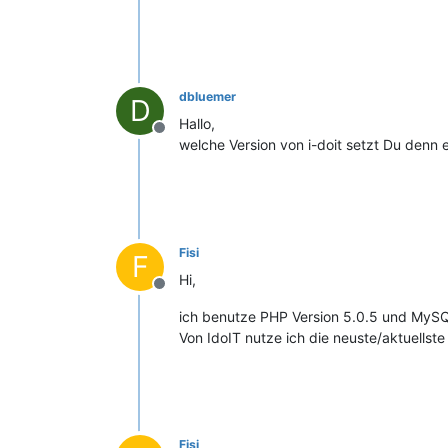
dbluemer
D
Hallo,
Offline
welche Version von i-doit setzt Du denn
Fisi
F
Hi,
Offline
ich benutze PHP Version 5.0.5 und MySQL
Von IdoIT nutze ich die neuste/aktuellst
Fisi