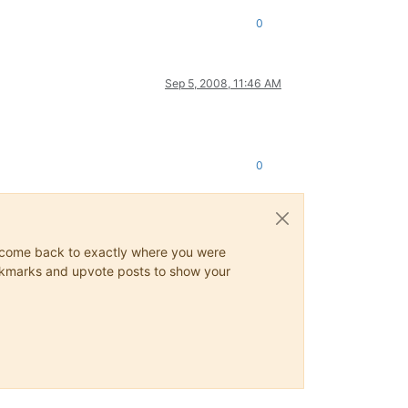
0
Sep 5, 2008, 11:46 AM
0
ys come back to exactly where you were
 bookmarks and upvote posts to show your