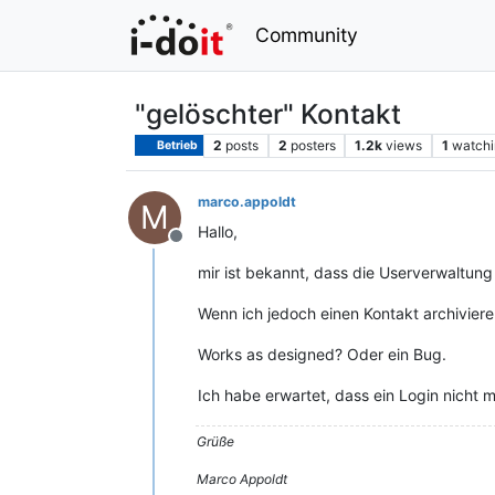
Community
"gelöschter" Kontakt
2
posts
2
posters
1.2k
views
1
watchi
Betrieb
marco.appoldt
M
Hallo,
Offline
mir ist bekannt, dass die Userverwaltung i
Wenn ich jedoch einen Kontakt archivier
Works as designed? Oder ein Bug.
Ich habe erwartet, dass ein Login nicht m
Grüße
Marco Appoldt