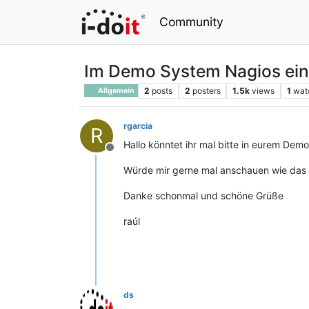
Community
Im Demo System Nagios ei
2
posts
2
posters
1.5k
views
1
wat
Allgemein
rgarcia
R
Hallo könntet ihr mal bitte in eurem De
Offline
Würde mir gerne mal anschauen wie das d
Danke schonmal und schöne Grüße
raúl
ds