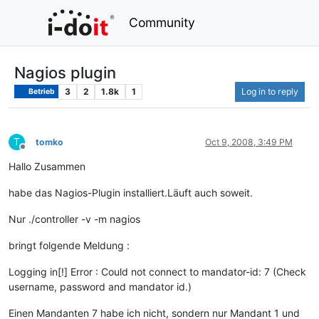
Community
Nagios plugin
3
2
1.8k
1
Log in to reply
Betrieb
T
tomko
Oct 9, 2008, 3:49 PM
Offline
Hallo Zusammen
habe das Nagios-Plugin installiert.Läuft auch soweit.
Nur ./controller -v -m nagios
bringt folgende Meldung :
Logging in[!] Error : Could not connect to mandator-id: 7 (Check
username, password and mandator id.)
Einen Mandanten 7 habe ich nicht, sondern nur Mandant 1 und