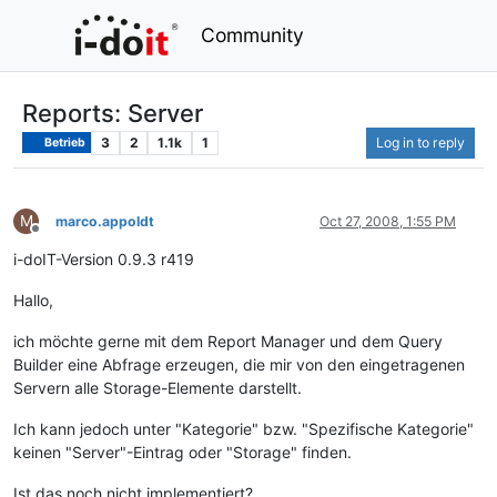
Community
Reports: Server
3
2
1.1k
1
Log in to reply
Betrieb
M
marco.appoldt
Oct 27, 2008, 1:55 PM
Offline
i-doIT-Version 0.9.3 r419
Hallo,
ich möchte gerne mit dem Report Manager und dem Query
Builder eine Abfrage erzeugen, die mir von den eingetragenen
Servern alle Storage-Elemente darstellt.
Ich kann jedoch unter "Kategorie" bzw. "Spezifische Kategorie"
keinen "Server"-Eintrag oder "Storage" finden.
Ist das noch nicht implementiert?