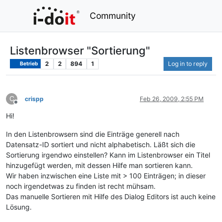
Community
Listenbrowser "Sortierung"
2
2
894
1
Log in to reply
Betrieb
C
crispp
Feb 26, 2009, 2:55 PM
Offline
Hi!
In den Listenbrowsern sind die Einträge generell nach
Datensatz-ID sortiert und nicht alphabetisch. Läßt sich die
Sortierung irgendwo einstellen? Kann im Listenbrowser ein Titel
hinzugefügt werden, mit dessen Hilfe man sortieren kann.
Wir haben inzwischen eine Liste mit > 100 Einträgen; in dieser
noch irgendetwas zu finden ist recht mühsam.
Das manuelle Sortieren mit Hilfe des Dialog Editors ist auch keine
Lösung.