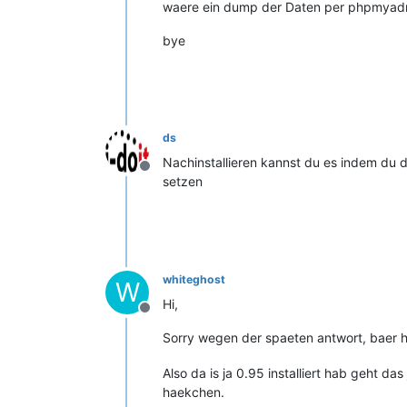
waere ein dump der Daten per phpmyadmin
bye
ds
Nachinstallieren kannst du es indem du d
Offline
setzen
whiteghost
W
Hi,
Offline
Sorry wegen der spaeten antwort, baer h
Also da is ja 0.95 installiert hab geht d
haekchen.