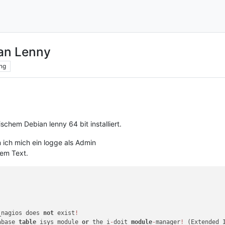
ian Lenny
ng
ischem Debian lenny 64 bit installiert.
 ich mich ein logge als Admin
iem Text.
_nagios does 
not
 exist
!
abase 
table
 isys_module 
or
 the i
-
doit 
module
-
manager
!
 (Extended 