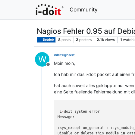
Community
Nagios Fehler 0.95 auf Deb
8
posts
2
posters
2.1k
views
1
watchi
Betrieb
whiteghost
W
Moin moin,
Offline
Ich hab mir das i-doit packet auf einen fr
hat auch soweit alles geklappte nur wenn
eine Seite fuellende Fehlermeldung mit d
 i
-
doit 
system
 error

Message:

isys_exception_general : isys_module
Disable 
or
delete
 this 
module
in
 dat