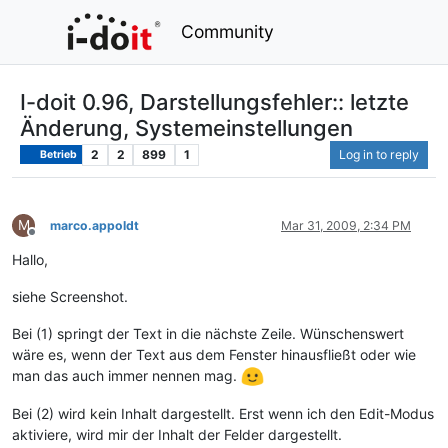
Community
I-doit 0.96, Darstellungsfehler:: letzte
Änderung, Systemeinstellungen
2
2
899
1
Log in to reply
Betrieb
M
marco.appoldt
Mar 31, 2009, 2:34 PM
Offline
Hallo,
siehe Screenshot.
Bei (1) springt der Text in die nächste Zeile. Wünschenswert
wäre es, wenn der Text aus dem Fenster hinausfließt oder wie
man das auch immer nennen mag.
Bei (2) wird kein Inhalt dargestellt. Erst wenn ich den Edit-Modus
aktiviere, wird mir der Inhalt der Felder dargestellt.