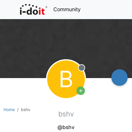
Community
B
Offline
Home
bshv
bshv
@bshv