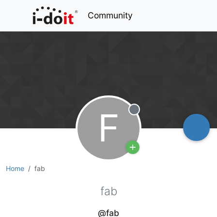
Community
F
Offline
Home
fab
fab
@fab