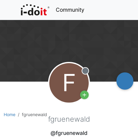
Community
F
Offline
Home
fgruenewald
fgruenewald
@fgruenewald