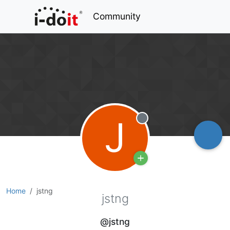
Community
J
Offline
Home
jstng
jstng
@jstng