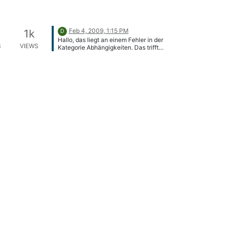
Feb 4, 2009, 1:15 PM
1k
D
Hallo, das liegt an einem Fehler in der
S
VIEWS
Kategorie Abhängigkeiten. Das trifft
nicht nur auf Stromobjekte, sondern auf
alle Objekte in der Kategorie
Abhängigkeiten zu. Für Stromobjekte
befindet sich diese Kategorie auf der
Übersichtsseite, die man beim Anlegen
präsentiert bekommt. Habe den Fehler
jetzt behoben.