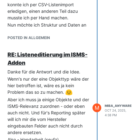
konnte ich per CSV-Listenimport
erledigen, einen anderen Teil dazu
musste ich per Hand machen.
Nun möchte ich Struktur und Daten an
einen Bekannten weitergeben, der ein
laufendes i-doit schon länger betreibt.
POSTED IN ALLGEMEIN
Das heißt:
Datenstruktur exportieren.
RE: Listeneditierung im ISMS-
Datensatz exportieren.
Addon
Und zwar so, dass beim Import auf
Danke für die Antwort und die Idee.
der Gegenseite keine Sys_IDs,
Ersteller,... überschrieben werden.
Wenn's nur der eine Objekttyp wäre der
Ist das einfach zu bewerkstelligen?
hier betroffen ist, wäre es ja kein
(xml-Export der Objekte mit nur
Problem das so zu machen.
wenigen Feldern, soll dann beim Import
Aber ich muss ja einige Objekte und der
automatsch erzeugt werden)
ISMS-Relevanz zuordnen - oder eben
MIBA_ANYWARE
M
OCT 24, 2025,
Oder muss mein Bekannter die
auch nicht. Und für's Reporting später
4:38 PM
Datenstruktur manuell nachbilden und
will ich mir die vom Hersteller
ich versuche, die Daten in eine CSV-
eingebauten Felder auch nicht durch
Export aus der Listenansicht zu
andere ersetzen.
exportieren, die er dann wieder
Also - Handarbeit (seufz)