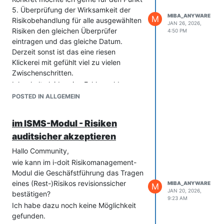
5. Überprüfung der Wirksamkeit der
MIBA_ANYWARE
M
Risikobehandlung für alle ausgewählten
JAN 26, 2026,
Risiken den gleichen Überprüfer
4:50 PM
eintragen und das gleiche Datum.
Derzeit sonst ist das eine riesen
Klickerei mit gefühlt viel zu vielen
Zwischenschritten.
Ich erhalte leider eine Fehlermeldung:
POSTED IN ALLGEMEIN
im ISMS-Modul - Risiken
auditsicher akzeptieren
Hallo Community,
wie kann im i-doit Risikomanagement-
Modul die Geschäfstführung das Tragen
eines (Rest-)Risikos revisionssicher
MIBA_ANYWARE
M
JAN 20, 2026,
bestätigen?
9:23 AM
Ich habe dazu noch keine Möglichkeit
gefunden.