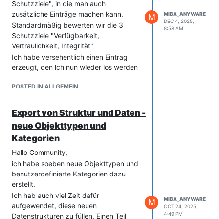
Schutzziele", in die man auch
zusätzliche Einträge machen kann.
MIBA_ANYWARE
M
DEC 4, 2025,
Standardmäßig bewerten wir die 3
8:58 AM
Schutzziele "Verfügbarkeit,
Vertraulichkeit, Integrität"
Ich habe versehentlich einen Eintrag
erzeugt, den ich nun wieder los werden
würde.
POSTED IN ALLGEMEIN
Export von Struktur und Daten -
neue Objekttypen und
Kategorien
Hallo Community,
ich habe soeben neue Objekttypen und
benutzerdefinierte Kategorien dazu
erstellt.
Ich hab auch viel Zeit dafür
kann mir jemand sagen wie?
MIBA_ANYWARE
M
aufgewendet, diese neuen
OCT 24, 2025,
4:49 PM
Datenstrukturen zu füllen. Einen Teil