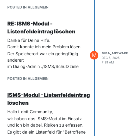
Gibt's einen Fix dafür oder einen
Workaround?
POSTED IN ALLGEMEIN
Zur Verdeutlichung. Dieses Feld möchte
ich als Liste editieren:
RE: ISMS-Modul -
Listenfeldeintrag löschen
Danke für Deine Hilfe.
Damit konnte ich mein Problem lösen.
Der Speicherort war ein geringfügig
MIBA_ANYWARE
M
DEC 5, 2025,
anderer:
7:39 AM
im Dialog-Admin ./ISMS/Schutzziele
POSTED IN ALLGEMEIN
ISMS-Modul - Listenfeldeintrag
löschen
Hallo i-doit Community,
wir haben das ISMS-Modul im Einsatz
und ich bin dabei, Risiken zu erfassen.
Es gibt da ein Listenfeld für "Betroffene