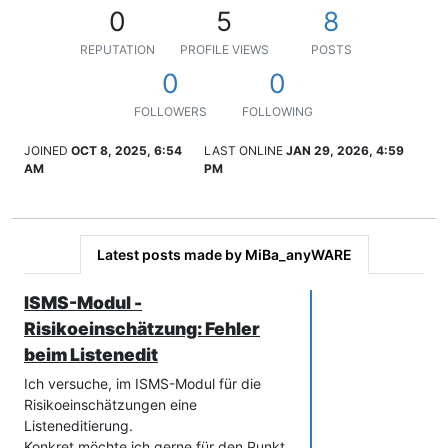
0
5
8
REPUTATION
PROFILE VIEWS
POSTS
0
0
FOLLOWERS
FOLLOWING
JOINED
OCT 8, 2025, 6:54
LAST ONLINE
JAN 29, 2026, 4:59
AM
PM
Latest posts made by MiBa_anyWARE
ISMS-Modul -
Risikoeinschätzung: Fehler
beim Listenedit
Ich versuche, im ISMS-Modul für die
Risikoeinschätzungen eine
Listeneditierung.
Konkret möchte ich gerne für den Punkt