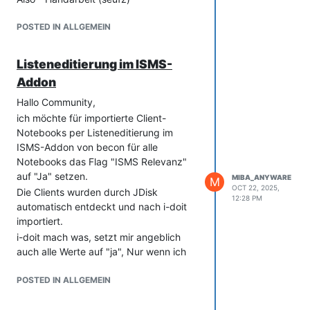
importieren kann?
POSTED IN ALLGEMEIN
Listeneditierung im ISMS-
Addon
Hallo Community,
ich möchte für importierte Client-
Notebooks per Listeneditierung im
ISMS-Addon von becon für alle
Notebooks das Flag "ISMS Relevanz"
auf "Ja" setzen.
MIBA_ANYWARE
M
OCT 22, 2025,
Die Clients wurden durch JDisk
12:28 PM
automatisch entdeckt und nach i-doit
importiert.
i-doit mach was, setzt mir angeblich
auch alle Werte auf "ja", Nur wenn ich
speichern möchte, tut sich nichts und
die Werte sind wieder leer.
POSTED IN ALLGEMEIN
Einzeln kann ich die Werte pro Eintrg