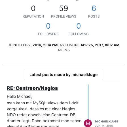
0
59
6
REPUTATION
PROFILE VIEWS
POSTS
0
0
FOLLOWERS
FOLLOWING
JOINED
FEB 2, 2016, 2:04 PM
LAST ONLINE
APR 25, 2017, 8:02 AM
AGE
25
Latest posts made by michaelkluge
RE: Centreon/Nagios
Hallo Michael,
man kann mit MySQL-Views dem i-doit
vorgaukeln, dass es mit einer Nagios
NDO redet obwohl eine Centreon-DB
drunter liegt. Dann bekommt man schon
MICHAELKLUGE
M
JUN 14, 2016,
einmal den Status der Hosts.