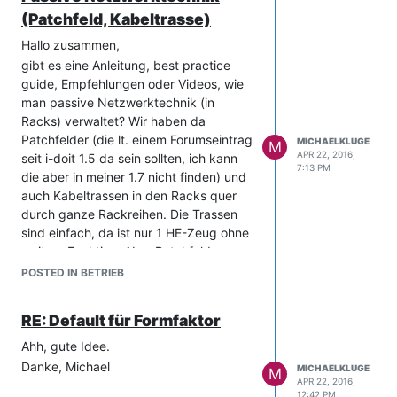
(Patchfeld, Kabeltrasse)
Hallo zusammen,
gibt es eine Anleitung, best practice
guide, Empfehlungen oder Videos, wie
man passive Netzwerktechnik (in
Racks) verwaltet? Wir haben da
Patchfelder (die lt. einem Forumseintrag
MICHAELKLUGE
M
APR 22, 2016,
seit i-doit 1.5 da sein sollten, ich kann
7:13 PM
die aber in meiner 1.7 nicht finden) und
auch Kabeltrassen in den Racks quer
durch ganze Rackreihen. Die Trassen
sind einfach, da ist nur 1 HE-Zeug ohne
weitere Funktion. Aber Patchfelder
haben ja Ports und Verbindungen.
POSTED IN BETRIEB
Dupliziert man da den Objekttyp
"Switch" und wirft raus, was man nicht
RE: Default für Formfaktor
braucht, oder gibt es da bessere Ideen?
Viele Grüße, Michael
Ahh, gute Idee.
Danke, Michael
MICHAELKLUGE
M
APR 22, 2016,
12:42 PM