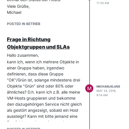
11:33 AM
Viele Grüße,
Michael
POSTED IN BETRIEB
Frage in Richtung
Objektgruppen und SLAs
Hallo zusammen,
kann ich, wenn ich mehrere Objekte in
einer Gruppe haben, irgendwo
definieren, dass diese Gruppe
"OK"/Grün ist, solange mindestens drei
Objekte "Grün" sind oder 80% oder
MICHAELKLUGE
M
MAY 24, 2016,
ähnliches? D.h. kann ich z.B. alle meine
9:14 AM
VM-Hosts gruppieren und bekomme
den dazugehörigen Service nicht gleich
als gestört angezeigt, sobald ein Host
aussteigt? Kann mit bitte jemand eine
Empfehlung geben, wie man das
abbildet?