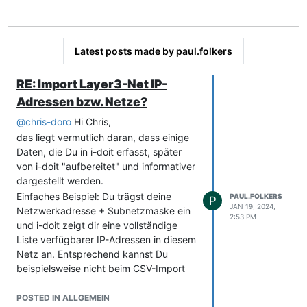
Latest posts made by paul.folkers
RE: Import Layer3-Net IP-
Adressen bzw. Netze?
@
chris-doro
Hi Chris,
das liegt vermutlich daran, dass einige
Daten, die Du in i-doit erfasst, später
von i-doit "aufbereitet" und informativer
dargestellt werden.
Einfaches Beispiel: Du trägst deine
PAUL.FOLKERS
P
JAN 19, 2024,
Netzwerkadresse + Subnetzmaske ein
2:53 PM
und i-doit zeigt dir eine vollständige
Liste verfügbarer IP-Adressen in diesem
Netz an. Entsprechend kannst Du
beispielsweise nicht beim CSV-Import
die Liste verfügbarer IP-Adressen
importieren.
POSTED IN ALLGEMEIN