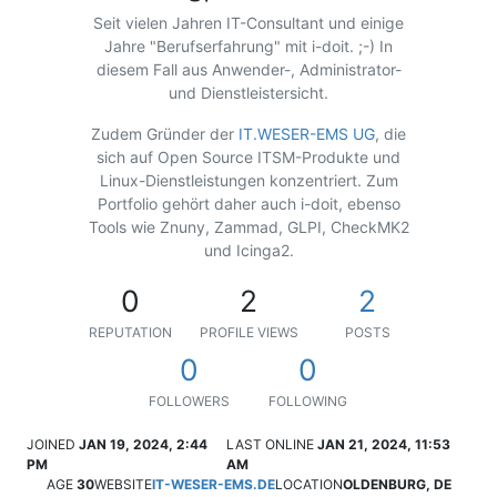
Seit vielen Jahren IT-Consultant und einige
Jahre "Berufserfahrung" mit i-doit. ;-) In
diesem Fall aus Anwender-, Administrator-
und Dienstleistersicht.
Zudem Gründer der
IT.WESER-EMS UG
, die
sich auf Open Source ITSM-Produkte und
Linux-Dienstleistungen konzentriert. Zum
Portfolio gehört daher auch i-doit, ebenso
Tools wie Znuny, Zammad, GLPI, CheckMK2
und Icinga2.
0
2
2
REPUTATION
PROFILE VIEWS
POSTS
0
0
FOLLOWERS
FOLLOWING
JOINED
JAN 19, 2024, 2:44
LAST ONLINE
JAN 21, 2024, 11:53
PM
AM
AGE
30
WEBSITE
IT-WESER-EMS.DE
LOCATION
OLDENBURG, DE