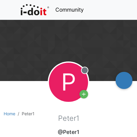
Community
P
Offline
Home
Peter1
Peter1
@Peter1