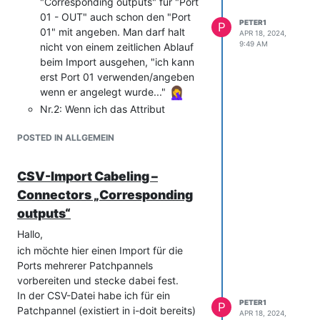
"Corresponding outputs" für "Port
01 - OUT" auch schon den "Port
PETER1
P
01" mit angeben. Man darf halt
APR 18, 2024,
9:49 AM
nicht von einem zeitlichen Ablauf
beim Import ausgehen, "ich kann
erst Port 01 verwenden/angeben
wenn er angelegt wurde..."
Nr.2: Wenn ich das Attribut
"Connectors > Assigned
POSTED IN ALLGEMEIN
Input/Output (Assigned
Input/Output)" mit angebe, werden
zusätzliche Ports generiert, die
CSV-Import Cabeling –
keinen Namen haben und dann
Connectors „Corresponding
durch die Angabe des
outputs“
"Corresponding outputs" ihre
Zuordnung verlieren.
Hallo,
Somit darf die CSV nur so aussehen:
ich möchte hier einen Import für die
Object title            ;Object type             ;Cabling: C
Ports mehrerer Patchpannels
Patchpannel 1 - Haus A  ;C__OBJTYPE__PATCH_PANEL ;Port 01 - 
vorbereiten und stecke dabei fest.
In der CSV-Datei habe ich für ein
PETER1
P
Patchpannel (existiert in i-doit bereits)
APR 18, 2024,