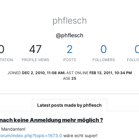
phflesch
@phflesch
0
47
2
0
TATION
PROFILE VIEWS
POSTS
FOLLOWERS
FOLLO
JOINED
DEC 2, 2010, 11:08 AM
LAST ONLINE
FEB 13, 2011, 10:34 PM
AGE
25
Latest posts made by phflesch
danach keine Anmeldung mehr möglich ?
N Mandanten!
/forum/index.php?topic=1673.0
wäre echt super!