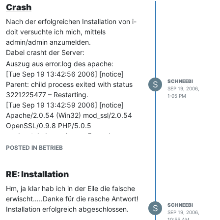
Crash
Nach der erfolgreichen Installation von i-
doit versuchte ich mich, mittels
admin/admin anzumelden.
Dabei crasht der Server:
Auszug aus error.log des apache:
[Tue Sep 19 13:42:56 2006] [notice]
SCHNEEBI
S
Parent: child process exited with status
SEP 19, 2006,
3221225477 – Restarting.
1:05 PM
[Tue Sep 19 13:42:59 2006] [notice]
Apache/2.0.54 (Win32) mod_ssl/2.0.54
OpenSSL/0.9.8 PHP/5.0.5
mod_autoindex_color configured –
resuming normal operations
POSTED IN BETRIEB
Im Forum finde ich keine weiteren Angaben
dazu.
RE: Installation
Tipps?
Hm, ja klar hab ich in der Eile die falsche
erwischt…..Danke für die rasche Antwort!
SCHNEEBI
S
Installation erfolgreich abgeschlossen.
SEP 19, 2006,
10:55 AM