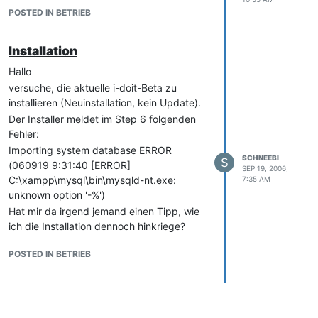
POSTED IN BETRIEB
Installation
Hallo
versuche, die aktuelle i-doit-Beta zu
installieren (Neuinstallation, kein Update).
Der Installer meldet im Step 6 folgenden
Fehler:
Importing system database ERROR
SCHNEEBI
S
(060919 9:31:40 [ERROR]
SEP 19, 2006,
C:\xampp\mysql\bin\mysqld-nt.exe:
7:35 AM
unknown option '-%')
Hat mir da irgend jemand einen Tipp, wie
ich die Installation dennoch hinkriege?
Zum Server: Apache/2.0.54 (Win32)
POSTED IN BETRIEB
mod_ssl/2.0.54 OpenSSL/0.9.8 PHP/5.0.5
mod_autoindex_color