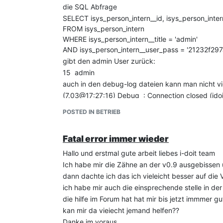
die SQL Abfrage
SELECT isys_person_intern__id, isys_person_intern
FROM isys_person_intern
WHERE isys_person_intern__title = 'admin'
AND isys_person_intern__user_pass = '21232f2
gibt den admin User zurück:
15 admin
auch in den debug-log dateien kann man nicht viel
(7.03@17:27:16) Debug : Connection closed (idoi
Mehr wird nicht ausgegeben. Die anderen Logs ze
POSTED IN BETRIEB
Kann uns jemand weiterhelfen, wie wir dem Pro
Grüsse…
Fatal error immer wieder
Hallo und erstmal gute arbeit liebes i-doit team
Ich habe mir die Zähne an der v0.9 ausgebisse
dann dachte ich das ich vieleicht besser auf die
ich habe mir auch die einsprechende stelle in d
die hilfe im Forum hat hat mir bis jetzt immmer gu
kan mir da vieiecht jemand helfen??
Danke im voraus