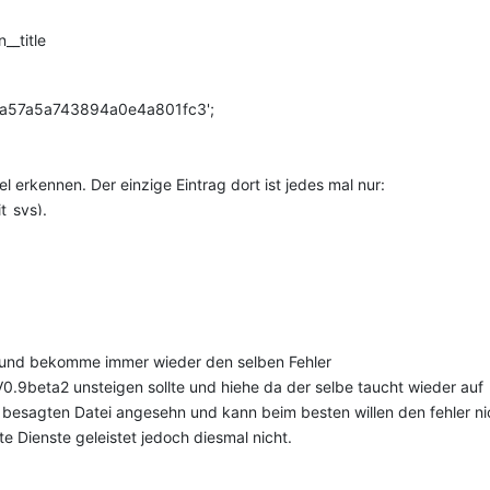
__title
97a57a5a743894a0e4a801fc3';
 erkennen. Der einzige Eintrag dort ist jedes mal nur:
t_sys).
igen aber, dass eine Kommunikation mit der DB stattfindet.
blem auf den Grund gehen können bzw. dieses beheben?
n und bekomme immer wieder den selben Fehler
 V0.9beta2 unsteigen sollte und hiehe da der selbe taucht wieder auf
er besagten Datei angesehn und kann beim besten willen den fehler n
te Dienste geleistet jedoch diesmal nicht.