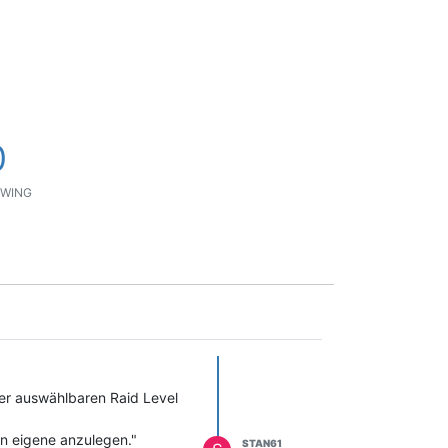
0
WING
der auswählbaren Raid Level
in eigene anzulegen."
STAN61