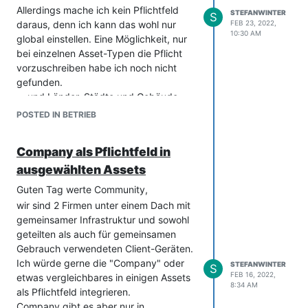
Allerdings mache ich kein Pflichtfeld
STEFANWINTER
S
daraus, denn ich kann das wohl nur
FEB 23, 2022,
10:30 AM
global einstellen. Eine Möglichkeit, nur
bei einzelnen Asset-Typen die Pflicht
vorzuschreiben habe ich noch nicht
gefunden.
... und Länder, Städte und Gebäude
einer internen Firma zuzuordnen scheint
POSTED IN BETRIEB
mir nicht sinnvoll.
Allerdings sind wir nur maximal drei
Company als Pflichtfeld in
Köche, die in dem i-doit-Brei
ausgewählten Assets
herumrühren dürfen, da können wir uns
auch absprechen.
Guten Tag werte Community,
also danke nochmal
wir sind 2 Firmen unter einem Dach mit
gruss
gemeinsamer Infrastruktur und sowohl
stefan
geteilten als auch für gemeinsamen
Gebrauch verwendeten Client-Geräten.
Ich würde gerne die "Company" oder
STEFANWINTER
S
FEB 16, 2022,
etwas vergleichbares in einigen Assets
8:34 AM
als Pflichtfeld integrieren.
Company gibt es aber nur in