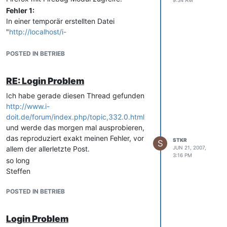
Fehler 1:
In einer temporär erstellten Datei
"
http://localhost/i-
doit/temp/c5d9236f6db6d0b403d5f18c0
4f81402_i-doit.js
" tritt der Fehler
POSTED IN BETRIEB
missing ; before statement ATTENTION!
Could not load ***
RE: Login Problem
http://localhost:80/http://localhost/i-
Ich habe gerade diesen Thread gefunden
doit/?load=js
*** for HTTP-precaching!
http://www.i-
Please care for its existence!
doit.de/forum/index.php/topic,332.0.html
das ganze in head-tag, das ganze sieht
und werde das morgen mal ausprobieren,
mit Firebug dann so aus:
das reproduziert exakt meinen Fehler, vor
STKR
S
allem der allerletzte Post.
JUN 21, 2007,
1ATTENTION! Could not load *** http://localhost:80/http://loca
3:16 PM
so long
Steffen
Ich konnte allerdings noch nicht rausfinden
POSTED IN BETRIEB
wo diese temp Dateien generiert werden,
weil da vielleicht ein Fehler ist.
Fehler 2
Login Problem