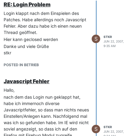
RE: Login Problem
Login klappt nach dem Einspielen des
Patches. Habe allerdings noch Javascript
Fehler. Aber dazu habe ich einen neuen
Thread geöffnet.
STKR
S
Hier kann geclosed werden
JUN 22, 2007,
Danke und viele Grüße
9:35 AM
stkr
POSTED IN BETRIEB
Javascript Fehler
Hallo,
nach dem das Login nun geklappt hat,
habe ich immernoch diverse
Javascriptfehler, so dass man nichts neues
Einstellen/Anlegen kann. Nachfolgend mal
was ich so gefunden habe. Im IE wird nicht
STKR
S
soviel angezeigt, so dass ich auf den
JUN 22, 2007,
Firefox mit Firebug Modul zugreife.
9:34 AM