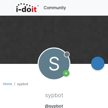
Community
S
Offline
Home
sypbot
sypbot
@sypbot