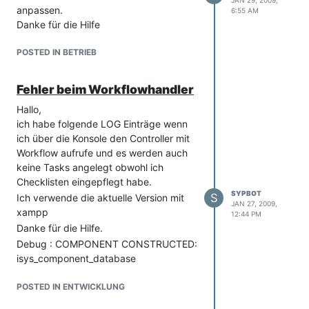
JAN 29, 2009,
anpassen.
6:55 AM
Danke für die Hilfe
POSTED IN BETRIEB
Fehler beim Workflowhandler
Hallo,
ich habe folgende LOG Einträge wenn
ich über die Konsole den Controller mit
Workflow aufrufe und es werden auch
keine Tasks angelegt obwohl ich
Checklisten eingepflegt habe.
SYPBOT
S
Ich verwende die aktuelle Version mit
JAN 27, 2009,
xampp
12:44 PM
Danke für die Hilfe.
Debug : COMPONENT CONSTRUCTED:
isys_component_database
Debug : Querying database '': SET
NAMES 'latin1';
POSTED IN ENTWICKLUNG
Debug : Querying database '': SET