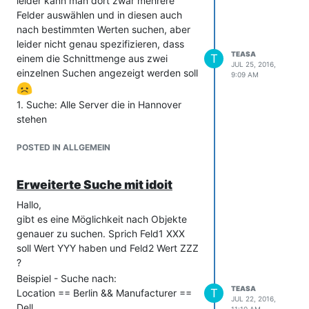
leider kann man dort zwar mehrere
Felder auswählen und in diesen auch
nach bestimmten Werten suchen, aber
leider nicht genau spezifizieren, dass
TEASA
T
einem die Schnittmenge aus zwei
JUL 25, 2016,
einzelnen Suchen angezeigt werden soll
9:09 AM
1. Suche: Alle Server die in Hannover
stehen
2. Suche: Alle Server vom Hersteller Dell
3. Ergebnis: Alle Objekte auf die beides
POSTED IN ALLGEMEIN
zutrifft
Erweiterte Suche mit idoit
Hallo,
gibt es eine Möglichkeit nach Objekte
genauer zu suchen. Sprich Feld1 XXX
soll Wert YYY haben und Feld2 Wert ZZZ
?
Beispiel - Suche nach:
TEASA
T
Location == Berlin && Manufacturer ==
JUL 22, 2016,
Dell