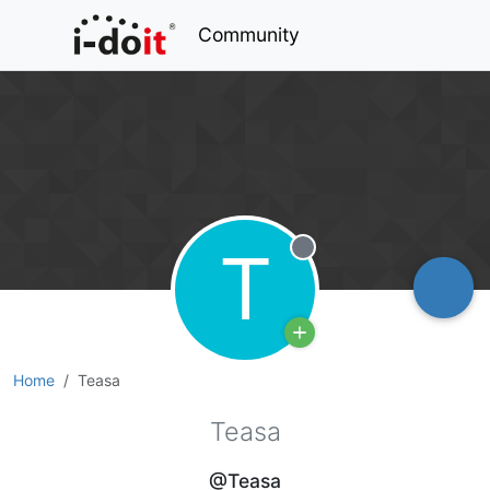
Community
T
Offline
Home
Teasa
Teasa
@Teasa