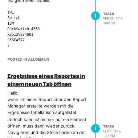
lediglich eine Tabelle:
sw1 

TEASA
T
Switch 

FEB 28, 2017,
2:49 PM
IBM 

RackSwitch 4568 

X3512V2346Q1 

356FA572 

Meine Vermutung ist, dass die Links erst
POSTED IN ALLGEMEIN
bei einem Klick per JavaScript erzeugt
werden.
Ergebnisse eines Reportes in
Die Übersichtsseite mehrfach zu öffnen
wäre eine Möglichkeit,
einem neuen Tab öffnen
dauert jedoch ebenfalls sehr lange bei
Hallo,
50 Objekten pro Seiten und unzählige
wenn ich einen Report über den Report
Seiten
Manager erstellte werden mir die
PS: Wir nutzten i-doit 1.6.4 pro
Ergebnisse tabellarisch aufgelistet.
Jedoch kann ich immer nur ein Element
öffnen, muss dann wieder zurück
TEASA
T
FEB 1, 2017,
Navigieren und die Stelle finden an der
1:47 PM