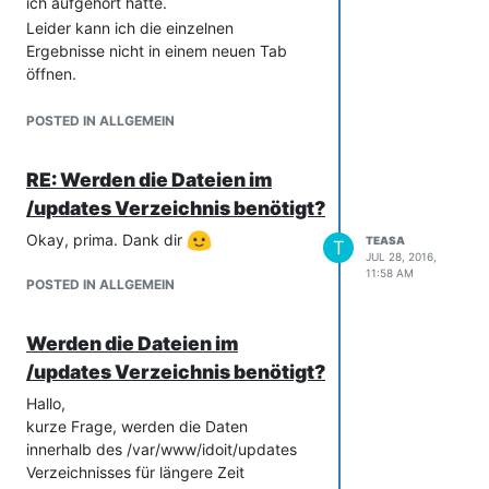
ich aufgehört hatte.
Leider kann ich die einzelnen
Ergebnisse nicht in einem neuen Tab
öffnen.
Kennt ihr einen Weg die Ergebnisse
doch in einem neuen Tab zu öffnen?
POSTED IN ALLGEMEIN
(e.g. durch Javascript das ich in die
Konsole haue oder durch eins CSV-
RE: Werden die Dateien im
Export mit URL
/updates Verzeichnis benötigt?
Vielen Dank!
Okay, prima. Dank dir
TEASA
T
JUL 28, 2016,
11:58 AM
POSTED IN ALLGEMEIN
Werden die Dateien im
/updates Verzeichnis benötigt?
Hallo,
kurze Frage, werden die Daten
innerhalb des /var/www/idoit/updates
Verzeichnisses für längere Zeit