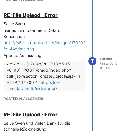
RE: File Uplaod - Error
Salue Sven,
hier nun ein paar mehr Details:
Sceenshot:
http://fs5.directupload.net/images/170202
/zu44edms.png
Apache Access Log:
THEBOB
T
x.x.x.x - - [02/Feb/2017:13:55:15
FEB 2, 2017,
1:16 PM
+0100] "POST /cmdb/index.php?
call=json&action=createObject&ajax=1
HTTP/1.1" 200 4 "
http://trz-
inventar/cmdb/index.php?
objID=1239&tvMode=1006&catgID=20
POSTED IN ALLGEMEIN
&viewMode=1002&objTypeID=10&edit
Mode=0
" "Mozilla/5.0 (Windows NT
10.0; Win64; x64; rv:50.0)
RE: File Uplaod - Error
Gecko/20100101 Firefox/50.0"
Salue Sven und vielen Dank für die
x.x.x.x - - [02/Feb/2017:13:55:16
schnelle Rückmeldung.