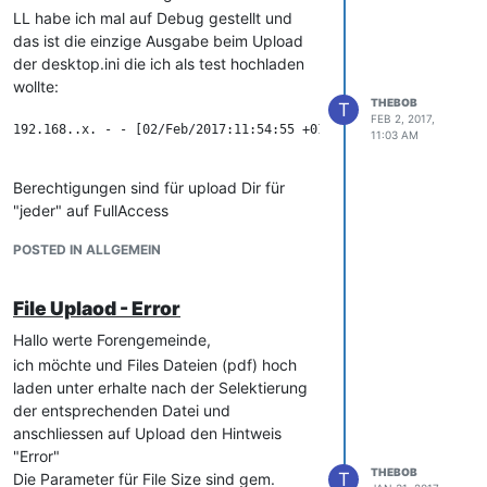
+0100] "POST /cmdb/index.php?
LL habe ich mal auf Debug gestellt und
call=file&func=create_new_file_version&
das ist die einzige Ausgabe beim Upload
ajax=1&obj_id=1329&category=-1&is_ie
der desktop.ini die ich als test hochladen
=false&qqfile=desktop.ini HTTP/1.1"
wollte:
200 804 "
http://trz-
THEBOB
T
inventar/cmdb/index.php?
FEB 2, 2017,
192.168..x. - - [02/Feb/2017:11:54:55 +0100] "POST /cmdb/index
11:03 AM
objID=1239&tvMode=1006&catgID=20
&viewMode=1002&objTypeID=10&edit
Mode=0
" "Mozilla/5.0 (Windows NT
Berechtigungen sind für upload Dir für
10.0; Win64; x64; rv:50.0)
"jeder" auf FullAccess
Gecko/20100101 Firefox/50.0"
Nocht irgendeine Idee?
POSTED IN ALLGEMEIN
x.x.x.x - - [02/Feb/2017:13:55:22
VG TBC
+0100] "POST /cmdb/?
mod=cmdb&popup=browser_file&ajax=
File Uplaod - Error
1 HTTP/1.1" 200 22798 "
http://trz-
Hallo werte Forengemeinde,
inventar/cmdb/index.php?
ich möchte und Files Dateien (pdf) hoch
objID=1239&tvMode=1006&catgID=20
laden unter erhalte nach der Selektierung
&viewMode=1002&objTypeID=10&edit
der entsprechenden Datei und
Mode=0
" "Mozilla/5.0 (Windows NT
anschliessen auf Upload den Hintweis
10.0; Win64; x64; rv:50.0)
"Error"
Gecko/20100101 Firefox/50.0"
THEBOB
T
Die Parameter für File Size sind gem.
x.x.x.x - - [02/Feb/2017:13:55:28