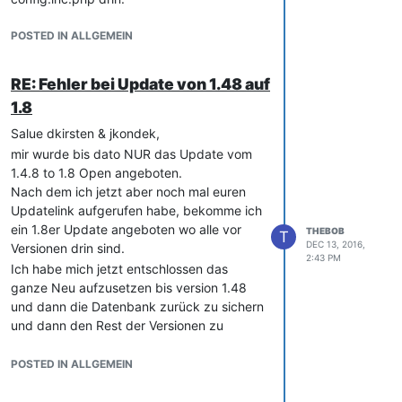
Apache error Log
Dein Vorschlag mit einem fertigen Image
kann ich leider nicht folgen da auf dem
POSTED IN ALLGEMEIN
[Thu Feb 02 13:55:15.855766 2017]
Server schon andere Web Anwendungen
[authz_core:debug] [pid 5324:tid 1688]
laufen und ich ja dann auch noch die
mod_authz_core.c(806): [client
RE: Fehler bei Update von 1.48 auf
Daten mihrieren müsste bzw. neu
x.x.x.x:61145] AH01626: authorization
1.8
einspielen.
result of Require all granted: granted,
Merci & Vg Remo
Salue dkirsten & jkondek,
referer:
http://trz-
mir wurde bis dato NUR das Update vom
inventar/cmdb/index.php?
1.4.8 to 1.8 Open angeboten.
objID=1239&tvMode=1006&catgID=20
Nach dem ich jetzt aber noch mal euren
&viewMode=1002&objTypeID=10&edit
Updatelink aufgerufen habe, bekomme ich
Mode=0
ein 1.8er Update angeboten wo alle vor
[Thu Feb 02 13:55:15.855766 2017]
THEBOB
T
DEC 13, 2016,
Versionen drin sind.
[authz_core:debug] [pid 5324:tid 1688]
2:43 PM
mod_authz_core.c(806): [client
Ich habe mich jetzt entschlossen das
x.x.x.x:61145] AH01626: authorization
ganze Neu aufzusetzen bis version 1.48
result of <requireany>: granted, referer:
und dann die Datenbank zurück zu sichern
http://trz-inventar/cmdb/index.php?
und dann den Rest der Versionen zu
objID=1239&tvMode=1006&catgID=20
installieren.
&viewMode=1002&objTypeID=10&edit
Diesen schritt mache ich weil ich das
POSTED IN ALLGEMEIN
Mode=0
ganze jetzt auf Ubuntu laufen lassen
[Thu Feb 02 13:55:16.276993 2017]
möchte und nicht mehr Windows.