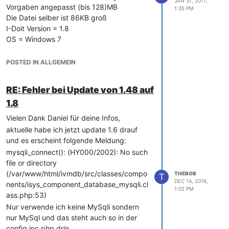
JAN 31, 2017,
Vorgaben angepasst (bis 128)MB
+0100] "POST /cmdb/index.php?
1:35 PM
Die Datei selber ist 86KB groß
call=json&action=createObject&ajax=1
I-Doit Version = 1.8
HTTP/1.1" 200 4 "
http://trz-
OS = Windows 7
inventar/cmdb/index.php?
Hat jemand eine Idee?
objID=1239&tvMode=1006&catgID=20
&viewMode=1002&objTypeID=10&edit
Vielen Dank im Voraus.
POSTED IN ALLGEMEIN
Mode=0
" "Mozilla/5.0 (Windows NT
10.0; Win64; x64; rv:50.0)
RE: Fehler bei Update von 1.48 auf
Gecko/20100101 Firefox/50.0"
1.8
x.x.x.x - - [02/Feb/2017:13:55:29
+0100] "POST /cmdb/index.php?
Vielen Dank Daniel für deine Infos,
call=file&func=create_new_file_version&
aktuelle habe ich jetzt update 1.6 drauf
ajax=1&obj_id=1330&category=-1&is_ie
und es erscheint folgende Meldung:
=false&qqfile=desktop.ini HTTP/1.1"
mysqli_connect(): (HY000/2002): No such
200 804 "
http://trz-
file or directory
inventar/cmdb/index.php?
(/var/www/html/ivmdb/src/classes/compo
THEBOB
T
objID=1239&tvMode=1006&catgID=20
DEC 14, 2016,
nents/isys_component_database_mysqli.cl
1:02 PM
&viewMode=1002&objTypeID=10&edit
ass.php:53)
Mode=0
" "Mozilla/5.0 (Windows NT
Nur verwende ich keine MySqli sondern
10.0; Win64; x64; rv:50.0)
nur MySql und das steht auch so in der
Gecko/20100101 Firefox/50.0"
config.inc.php drin.