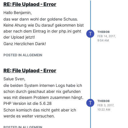
RE: File Uplaod - Error
Hallo Benjamin,
das war dann wohl der goldene Schuss.
Keine Ahung wie Du darauf gekommen bist
aber nach dem Eintrag in der php.ini geht
THEBOB
T
FEB 14, 2017,
der Upload jetzt!
9:54 AM
Ganz Herzlichen Dank!
POSTED IN ALLGEMEIN
RE: File Uplaod - Error
Salue Sven,
die beiden System internen Logs habe ich
schon durch geschaut aber nix gefunden
was mit diesem Problem zusammen hängt.
THEBOB
T
PHP Version ist die 5.6.28
FEB 3, 2017,
Schon komisch das nicht geht aber ich
10:22 AM
werde es weiter versuchen.
POSTED IN ALLGEMEIN