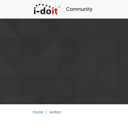
Community
Home
wotan