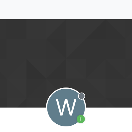
W
Offline