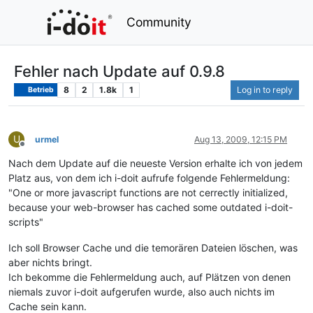
Community
Fehler nach Update auf 0.9.8
8
2
1.8k
1
Log in to reply
Betrieb
U
urmel
Aug 13, 2009, 12:15 PM
Offline
Nach dem Update auf die neueste Version erhalte ich von jedem
Platz aus, von dem ich i-doit aufrufe folgende Fehlermeldung:
"One or more javascript functions are not cerrectly initialized,
because your web-browser has cached some outdated i-doit-
scripts"
Ich soll Browser Cache und die temorären Dateien löschen, was
aber nichts bringt.
Ich bekomme die Fehlermeldung auch, auf Plätzen von denen
niemals zuvor i-doit aufgerufen wurde, also auch nichts im
Cache sein kann.