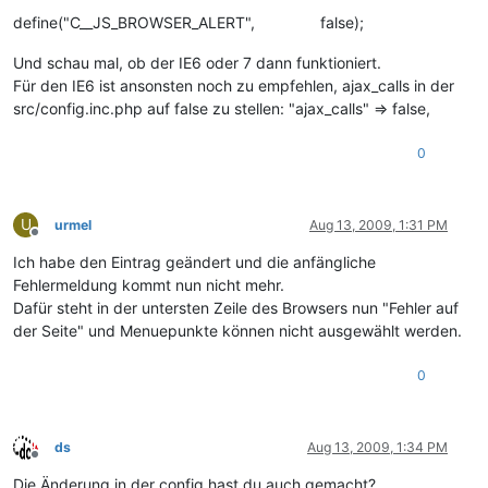
define("C__JS_BROWSER_ALERT", false);
Und schau mal, ob der IE6 oder 7 dann funktioniert.
Für den IE6 ist ansonsten noch zu empfehlen, ajax_calls in der
src/config.inc.php auf false zu stellen: "ajax_calls" => false,
0
U
urmel
Aug 13, 2009, 1:31 PM
Offline
Ich habe den Eintrag geändert und die anfängliche
Fehlermeldung kommt nun nicht mehr.
Dafür steht in der untersten Zeile des Browsers nun "Fehler auf
der Seite" und Menuepunkte können nicht ausgewählt werden.
0
ds
Aug 13, 2009, 1:34 PM
Offline
Die Änderung in der config hast du auch gemacht?