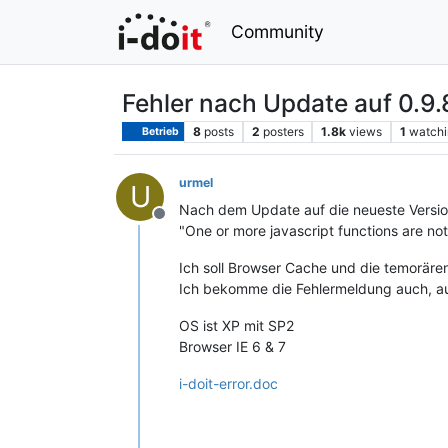
Community
Fehler nach Update auf 0.9.
8
posts
2
posters
1.8k
views
1
watchi
Betrieb
urmel
U
Nach dem Update auf die neueste Version
Offline
"One or more javascript functions are no
Ich soll Browser Cache und die temorären
Ich bekomme die Fehlermeldung auch, auf
OS ist XP mit SP2
Browser IE 6 & 7
i-doit-error.doc