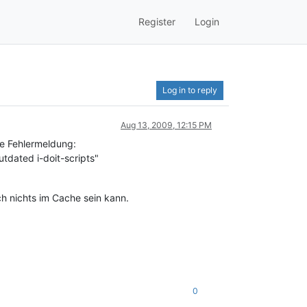
Register
Login
Log in to reply
Aug 13, 2009, 12:15 PM
de Fehlermeldung:
tdated i-doit-scripts"
h nichts im Cache sein kann.
0