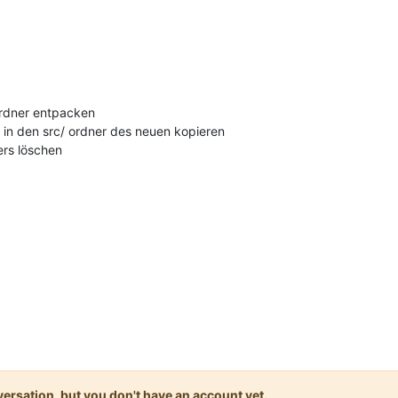
 ordner entpacken
 in den src/ ordner des neuen kopieren
ers löschen
onversation, but you don't have an account yet.