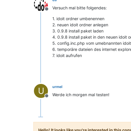
Versuch mal bitte folgendes:
Offline
1. idoit ordner umbenennen
2. neuen idoit ordner anlegen
3. 0.9.8 install paket laden
4. 0.9.8 install paket in den neuen idoit
5. config.inc.php vom umebnannten idoit
6. temporäre dateien des internet explor
7. idoit aufrufen
urmel
U
Werde ich morgen mal testen!
Offline
Hello! It looks like you're interested in this c