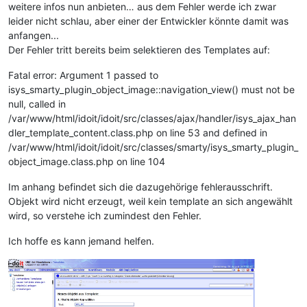
weitere infos nun anbieten… aus dem Fehler werde ich zwar
leider nicht schlau, aber einer der Entwickler könnte damit was
anfangen...
Der Fehler tritt bereits beim selektieren des Templates auf:
Fatal error: Argument 1 passed to
isys_smarty_plugin_object_image::navigation_view() must not be
null, called in
/var/www/html/idoit/idoit/src/classes/ajax/handler/isys_ajax_han
dler_template_content.class.php on line 53 and defined in
/var/www/html/idoit/idoit/src/classes/smarty/isys_smarty_plugin_
object_image.class.php on line 104
Im anhang befindet sich die dazugehörige fehlerausschrift.
Objekt wird nicht erzeugt, weil kein template an sich angewählt
wird, so verstehe ich zumindest den Fehler.
Ich hoffe es kann jemand helfen.