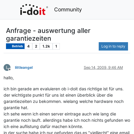
Community
Anfrage - auswertung aller
garantiezeiten
4
2
1.2k
1
Log in to reply
Betrieb
L
littleangel
Sep 14, 2009, 9:46 AM
Offline
hallo,
ich bin gerade am evaluieren ob i-doit das richtige ist für uns.
der wichtigste punkt für uns ist einen überblick über die
garantiezeiten zu bekommen. wielang welche hardware noch
garantie hat.
ich sehe wenn ich einen server eintrage auch wie lang die
garantie noch lauft. allerdings habe ich noch nichts gefunden wo
ich eine auflistung dafür machen könnte.
in der suche habe ich nur gefunden das es "vielliecht" eine email