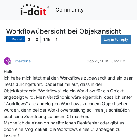
Community
Workflowübersicht bei Objekansicht
3
2
1.1k
1
Log in to reply
Betrieb
M
martens
Sep 21, 2009, 3:27 PM
Offline
Hallo,
ich habe mich jetzt mal den Worksflows zugewandt und ein paar
Tests durchgeführt. Dabei fiel mir auf, dass in der
Objektkategorie "Workflows" nie ein Workflow für ein Objekt
angezeigt wird. Mein Verständnis wäre eigentlich, dass ich unter
"Workflows" alle angelegten Workflows zu einem Objekt sehen
würden, denn bei der Workflowerstellung soll man ja schließlich
auch eine Zuordnung zu einem CI machen.
Mache ich da einen grundsätzlichen Denkfehler oder gibt es
doch eine Möglichkeit, die Workflows eines CI anzeigen zu
lassen ?