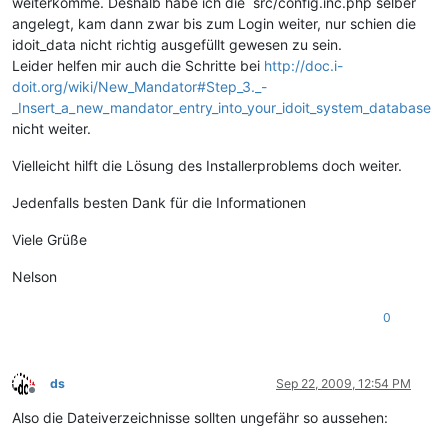
weiterkomme. Deshalb habe ich die src/config.inc.php selber
angelegt, kam dann zwar bis zum Login weiter, nur schien die
idoit_data nicht richtig ausgefüllt gewesen zu sein.
Leider helfen mir auch die Schritte bei
http://doc.i-
doit.org/wiki/New_Mandator#Step_3._-
_Insert_a_new_mandator_entry_into_your_idoit_system_database
nicht weiter.
Vielleicht hilft die Lösung des Installerproblems doch weiter.
Jedenfalls besten Dank für die Informationen
Viele Grüße
Nelson
0
ds
Sep 22, 2009, 12:54 PM
Offline
Also die Dateiverzeichnisse sollten ungefähr so aussehen: