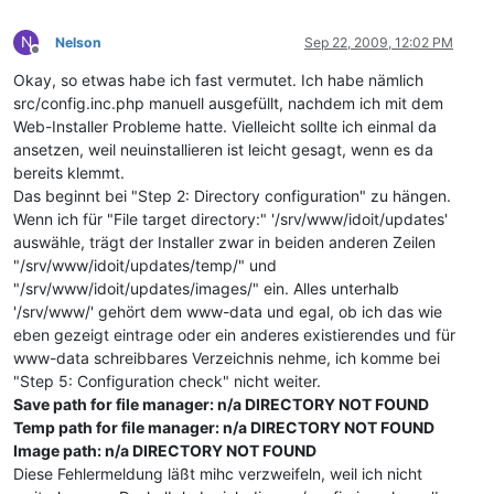
N
Nelson
Sep 22, 2009, 12:02 PM
Offline
Okay, so etwas habe ich fast vermutet. Ich habe nämlich
src/config.inc.php manuell ausgefüllt, nachdem ich mit dem
Web-Installer Probleme hatte. Vielleicht sollte ich einmal da
ansetzen, weil neuinstallieren ist leicht gesagt, wenn es da
bereits klemmt.
Das beginnt bei "Step 2: Directory configuration" zu hängen.
Wenn ich für "File target directory:" '/srv/www/idoit/updates'
auswähle, trägt der Installer zwar in beiden anderen Zeilen
"/srv/www/idoit/updates/temp/" und
"/srv/www/idoit/updates/images/" ein. Alles unterhalb
'/srv/www/' gehört dem www-data und egal, ob ich das wie
eben gezeigt eintrage oder ein anderes existierendes und für
www-data schreibbares Verzeichnis nehme, ich komme bei
"Step 5: Configuration check" nicht weiter.
Save path for file manager: n/a DIRECTORY NOT FOUND
Temp path for file manager: n/a DIRECTORY NOT FOUND
Image path: n/a DIRECTORY NOT FOUND
Diese Fehlermeldung läßt mihc verzweifeln, weil ich nicht