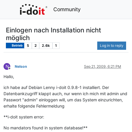
Community
Einlogen nach Installation nicht
möglich
5
2
2.6k
1
Log in to reply
Betrieb
N
Nelson
Sep 21, 2009, 6:21 PM
Offline
Hallo,
ich habe auf Debian Lenny i-doit 0.9.8-1 installiert. Der
Datenbankzugriff klappt auch, nur wenn ich mich mit admin und
Passwort "admin" einloggen will, um das System einzurichten,
erhalte folgende Fehlermeldung
**i-doit system error:
No mandators found in system database!**