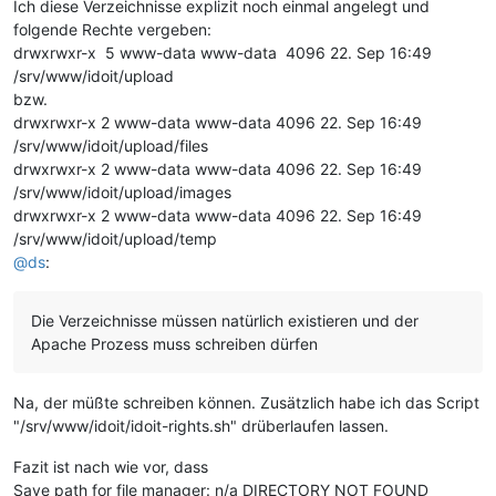
Ich diese Verzeichnisse explizit noch einmal angelegt und
folgende Rechte vergeben:
drwxrwxr-x 5 www-data www-data 4096 22. Sep 16:49
/srv/www/idoit/upload
bzw.
drwxrwxr-x 2 www-data www-data 4096 22. Sep 16:49
/srv/www/idoit/upload/files
drwxrwxr-x 2 www-data www-data 4096 22. Sep 16:49
/srv/www/idoit/upload/images
drwxrwxr-x 2 www-data www-data 4096 22. Sep 16:49
/srv/www/idoit/upload/temp
@
ds
:
Die Verzeichnisse müssen natürlich existieren und der
Apache Prozess muss schreiben dürfen
Na, der müßte schreiben können. Zusätzlich habe ich das Script
"/srv/www/idoit/idoit-rights.sh" drüberlaufen lassen.
Fazit ist nach wie vor, dass
Save path for file manager: n/a DIRECTORY NOT FOUND