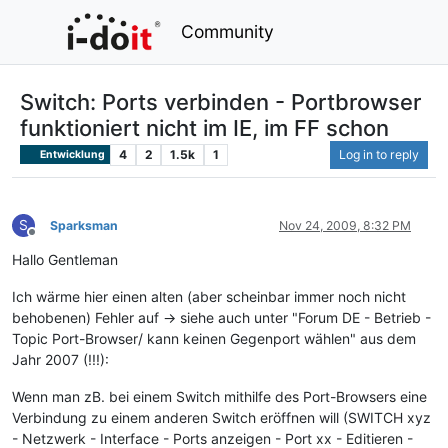
Community
Switch: Ports verbinden - Portbrowser
funktioniert nicht im IE, im FF schon
4
2
1.5k
1
Log in to reply
Entwicklung
S
Sparksman
Nov 24, 2009, 8:32 PM
Offline
Hallo Gentleman
Ich wärme hier einen alten (aber scheinbar immer noch nicht
behobenen) Fehler auf -> siehe auch unter "Forum DE - Betrieb -
Topic Port-Browser/ kann keinen Gegenport wählen" aus dem
Jahr 2007 (!!!):
Wenn man zB. bei einem Switch mithilfe des Port-Browsers eine
Verbindung zu einem anderen Switch eröffnen will (SWITCH xyz
- Netzwerk - Interface - Ports anzeigen - Port xx - Editieren -