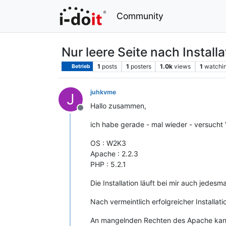
Community
Nur leere Seite nach Install
1
posts
1
posters
1.0k
views
1
watchi
Betrieb
juhkvme
J
Hallo zusammen,
Offline
ich habe gerade - mal wieder - versucht V
OS : W2K3
Apache : 2.2.3
PHP : 5.2.1
Die Installation läuft bei mir auch jedes
Nach vermeintlich erfolgreicher Installatio
An mangelnden Rechten des Apache kann e