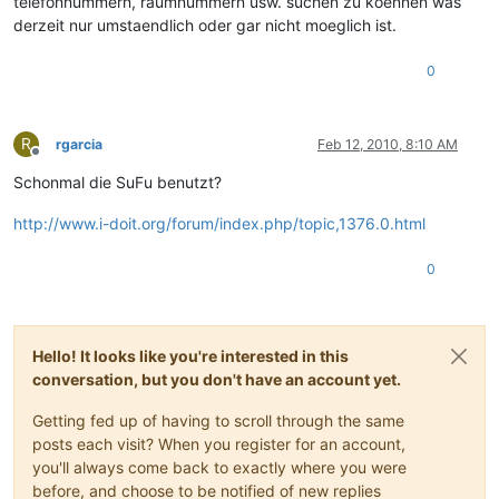
telefonnummern, raumnummern usw. suchen zu koennen was
derzeit nur umstaendlich oder gar nicht moeglich ist.
0
R
rgarcia
Feb 12, 2010, 8:10 AM
Offline
Schonmal die SuFu benutzt?
http://www.i-doit.org/forum/index.php/topic,1376.0.html
0
Hello! It looks like you're interested in this
conversation, but you don't have an account yet.
Getting fed up of having to scroll through the same
posts each visit? When you register for an account,
you'll always come back to exactly where you were
before, and choose to be notified of new replies