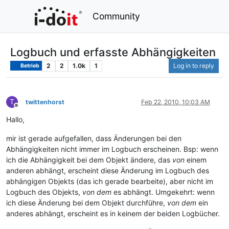
Community
Logbuch und erfasste Abhängigkeiten
2
2
1.0k
1
Log in to reply
Betrieb
T
twittenhorst
Feb 22, 2010, 10:03 AM
Offline
Hallo,
mir ist gerade aufgefallen, dass Änderungen bei den
Abhängigkeiten nicht immer im Logbuch erscheinen. Bsp: wenn
ich die Abhängigkeit bei dem Objekt ändere, das
von
einem
anderen abhängt, erscheint diese Änderung im Logbuch des
abhängigen Objekts (das ich gerade bearbeite), aber nicht im
Logbuch des Objekts,
von dem
es abhängt. Umgekehrt: wenn
ich diese Änderung bei dem Objekt durchführe,
von dem
ein
anderes abhängt, erscheint es in keinem der beiden Logbücher.